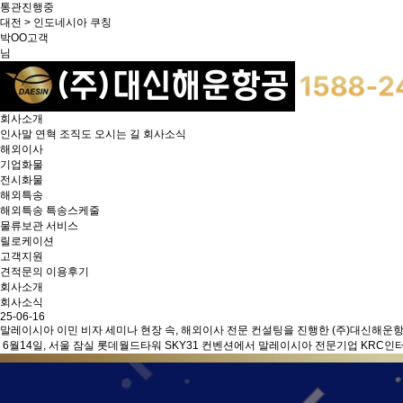
현지배송중
통관진행중
현지배송중
현지배송중
현지배송중
통관진행중
통관진행중
통관진행중
통관진행중
통관진행중
통관진행중
포장작업중
포장작업중
포장작업중
해상운송중
해상운송중
해상운송중
해상운송중
해상운송중
해상운송중
해상운송중
해상운송중
해상운송중
견적진행중
견적진행중
견적진행중
견적진행중
통관진행중
견적진행중
견적진행중
수원 > 일본 치바
대전 > 인도네시아 쿠칭
수원 > 캐나다 벤쿠버
화성 동탄 > 호주 멜버른
대구 > 베트남 나트랑
서울 대치 > 미국 LA
베트남 나트랑 > 세종
충남 아산 > 베트남 하노이
울산 > 베트남 호치민
고양 일산 > 인도 뉴델리
서울 강남 > 베트남 하노이
필리핀 마닐라 > 성남
베트남 하노이 > 대구
창원 > 베트남 호치민
성남 분당 > 베트남 호치민
인천 송도 > 호주 시드니 에핑
부천 > 베트남 호치민
서울 강서 > 말레이시아 쿠알라룸푸르
용인 > 필리핀 마닐라
서울 마포 > 미국 오하이오
중국 염성 > 천안
베트남 하노이 > 충북 괴산
중국 남경 >인천 미추홀
일산 서구 > 미국 테네시
서울 송파 > 호치민 타오디연
부산 남구 > 파나마 파나마시티
일산 덕이동 > 캐나다 몬트리올
서울 동작구 > 말레이시아 쿠알라룸푸르
베트남 하노이 > 미국 알라바마
대전 동구 > 인도네시아 자카르타
이OO고객
박OO고객
장OO고객
김OO고객
임OO고객
기OO고객
서OO고객
이OO고객
이OO고객
김OO고객
동OO 고객
오OO고객
정OO고객
이OO 고객
장OO 고객
이OO 고객
김OO고객
최oo 고객
민oo 고객
김oo 고객
조oo 고객
안oo 고객
최OO 고객
어OO 고객
주OO 고객
CaOOO 고객
서OO고객
우OO고객
이OO고객
임OO고객
님
님
님
님
님
님
님
님
님
님
님
님
님
님
님
님
님
님
님
님
님
님
님
님
님
님
님
님
님
님
회사소개
인사말
연혁
조직도
오시는 길
회사소식
해외이사
기업화물
전시화물
해외특송
해외특송
특송스케줄
물류보관 서비스
릴로케이션
고객지원
견적문의
이용후기
회사소개
회사소식
25-06-16
말레이시아 이민 비자 세미나 현장 속, 해외이사 전문 컨설팅을 진행한 (주)대신해운
6월14일, 서울 잠실 롯데월드타워 SKY31 컨벤션에서 말레이시아 전문기업 KRC인